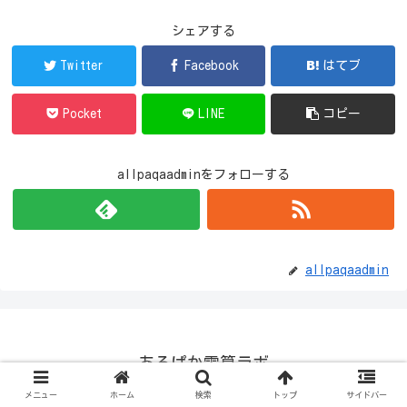
シェアする
Twitter
Facebook
はてブ
Pocket
LINE
コピー
allpaqaadminをフォローする
allpaqaadmin
あるぱか電算ラボ
© 2019 あるぱか電算ラボ.
メニュー
ホーム
検索
トップ
サイドバー